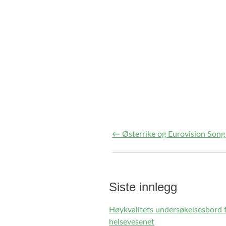
←
Østerrike og Eurovision Song
Post navigation
Siste innlegg
Høykvalitets undersøkelsesbord 
helsevesenet