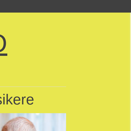
O
ikere