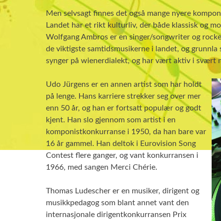
Men selvsagt finnes det også mange nyere komponis
Landet har et rikt kulturliv, der både klassisk og 
Wolfgang Ambros er en singer/songwriter og rock
de viktigste samtidsmusikerne i landet, og grunnl
synger på wienerdialekt, og har vært aktiv i svært 
Udo Jürgens er en annen artist som har holdt
på lenge. Hans karriere strekker seg over mer
enn 50 år, og han er fortsatt populær og godt
kjent. Han slo gjennom som artist i en
komponistkonkurranse i 1950, da han bare var
16 år gammel. Han deltok i Eurovision Song
Contest flere ganger, og vant konkurransen i
1966, med sangen Merci Chérie.
Thomas Ludescher er en musiker, dirigent og
musikkpedagog som blant annet vant den
internasjonale dirigentkonkurransen Prix