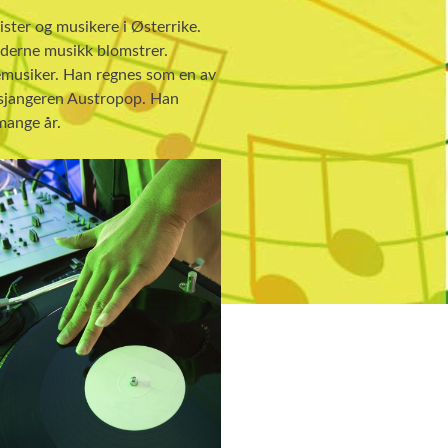
ter og musikere i Østerrike.
moderne musikk blomstrer.
emusiker. Han regnes som en av
a sjangeren Austropop. Han
mange år.