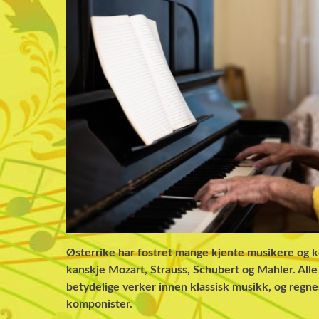
Østerrike har fostret mange kjente musikere og 
kanskje Mozart, Strauss, Schubert og Mahler. All
betydelige verker innen klassisk musikk, og regnes
komponister.