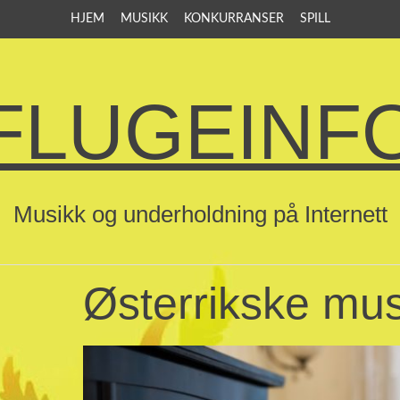
HJEM
MUSIKK
KONKURRANSER
SPILL
FLUGEINF
Musikk og underholdning på Internett
Østerrikske mus