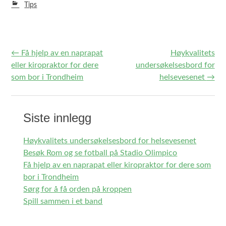
Tips
←
Få hjelp av en naprapat
Høykvalitets
Post navigation
eller kiropraktor for dere
undersøkelsesbord for
som bor i Trondheim
helsevesenet
→
Siste innlegg
Høykvalitets undersøkelsesbord for helsevesenet
Besøk Rom og se fotball på Stadio Olimpico
Få hjelp av en naprapat eller kiropraktor for dere som
bor i Trondheim
Sørg for å få orden på kroppen
Spill sammen i et band