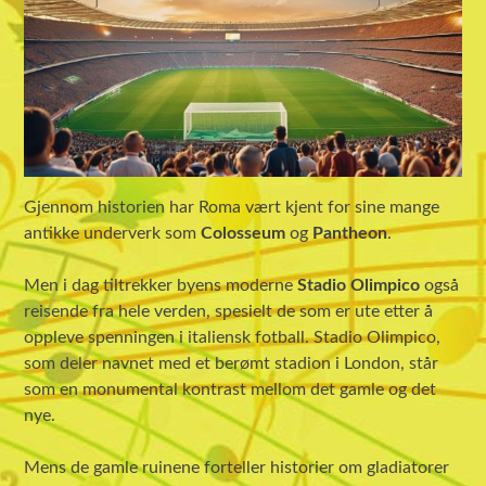
Gjennom historien har Roma vært kjent for sine mange
antikke underverk som
Colosseum
og
Pantheon
.
Men i dag tiltrekker byens moderne
Stadio Olimpico
også
reisende fra hele verden, spesielt de som er ute etter å
oppleve spenningen i italiensk fotball. Stadio Olimpico,
som deler navnet med et berømt stadion i London, står
som en monumental kontrast mellom det gamle og det
nye.
Mens de gamle ruinene forteller historier om gladiatorer