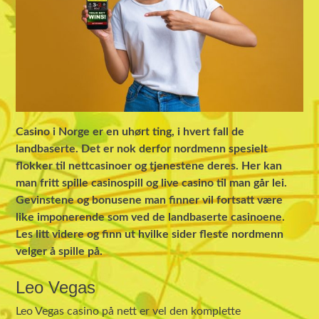
Casino i Norge er en uhørt ting, i hvert fall de
landbaserte. Det er nok derfor nordmenn spesielt
flokker til nettcasinoer og tjenestene deres. Her kan
man fritt spille casinospill og live casino til man går lei.
Gevinstene og bonusene man finner vil fortsatt være
like imponerende som ved de landbaserte casinoene.
Les litt videre og finn ut hvilke sider fleste nordmenn
velger å spille på.
Leo Vegas
Leo Vegas casino på nett er vel den komplette